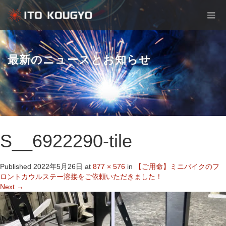
最新のニュースとお知らせ
S__6922290-tile
Published
2022年5月26日
at
877 × 576
in
【ご用命】ミニバイクのフ
ロントカウルステー溶接をご依頼いただきました！
Next
→