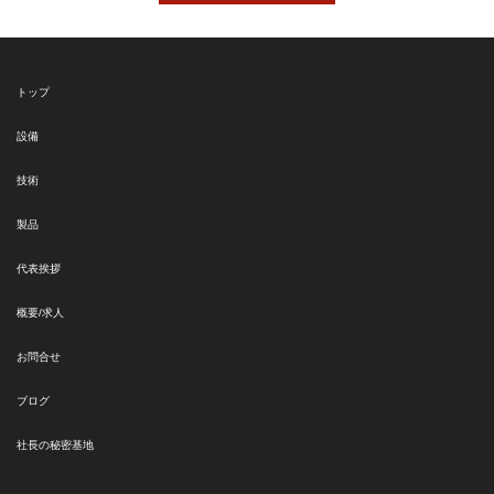
トップ
設備
技術
製品
代表挨拶
概要/求人
お問合せ
ブログ
社長の秘密基地