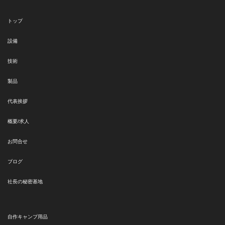
トップ
設備
技術
製品
代表挨拶
概要/求人
お問合せ
ブログ
社長の秘密基地
自作キャンプ用品