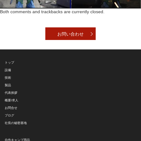
Both comments and trackbacks are currently closed.
お問い合わせ
トップ
設備
技術
製品
代表挨拶
概要/求人
お問合せ
ブログ
社長の秘密基地
自作キャンプ用品