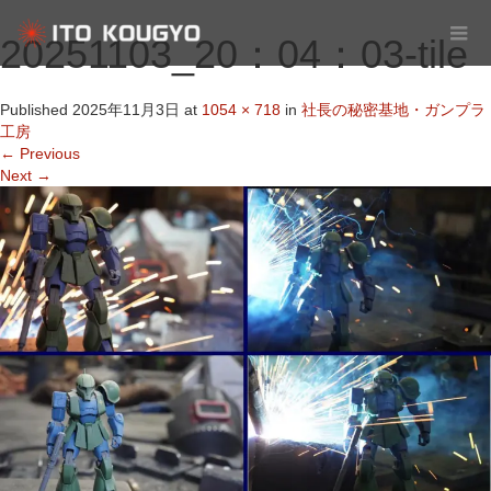
20251103_20：04：03-tile
Published
2025年11月3日
at
1054 × 718
in
社長の秘密基地・ガンプラ
工房
←
Previous
Next
→