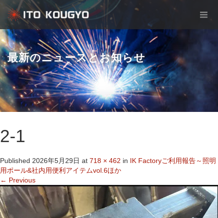
最新のニュースとお知らせ
2-1
Published
2026年5月29日
at
718 × 462
in
IK Factoryご利用報告～照明
用ポール&社内用便利アイテムvol.6ほか
←
Previous