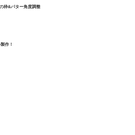
ナ用の枠&パター角度調整
ル製作！