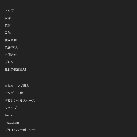
トップ
設備
技術
製品
代表挨拶
概要/求人
お問合せ
ブログ
社長の秘密基地
自作キャンプ用品
ガンプラ工房
溶接レンタルスペース
ショップ
Twitter
Instagram
プライバシーポリシー