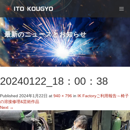
最新のニュースとお知らせ
20240122_18：00：38
Published
2024年1月22日
at
940 × 796
in
IK Factoryご利用報告～椅子
の溶接修理&芸術作品
Next
→