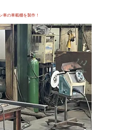
～ワゴン車の車載棚を製作！