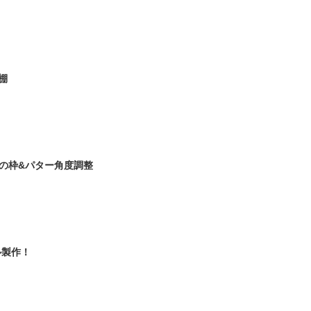
棚
ナ用の枠&パター角度調整
ル製作！