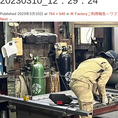
20230310_12：29：24
Published
2023年3月10日
at
764 × 540
in
IK Factoryご利用報告
Next
→