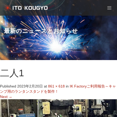
最新のニュースとお知らせ
二人1
Published
2023年2月20日
at
861 × 618
in
IK Factoryご利用報告～キャ
ンプ用のランタンスタンドを製作！
Next
→