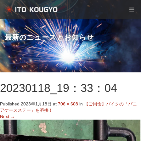
最新のニュースとお知らせ
20230118_19：33：04
Published
2023年1月18日
at
706 × 608
in
【ご用命】バイクの「パニ
アケースステー」を溶接！
Next
→