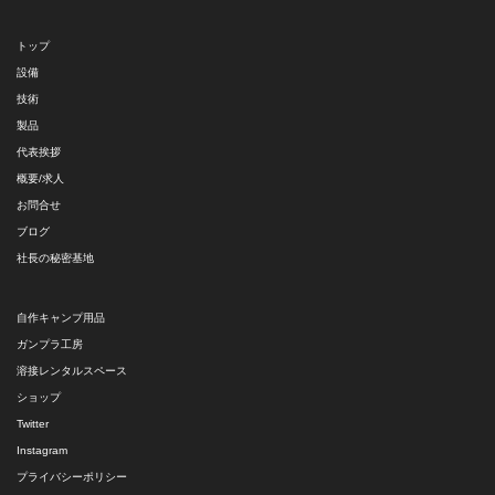
トップ
設備
技術
製品
代表挨拶
概要/求人
お問合せ
ブログ
社長の秘密基地
自作キャンプ用品
ガンプラ工房
溶接レンタルスペース
ショップ
Twitter
Instagram
プライバシーポリシー